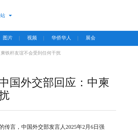
文站
图片
视频
华侨华人
展会
|
|
|
中柬铁杆友谊不会受到任何干扰
中国外交部回应：中柬
扰
传言，中国外交部发言人2025年2月6日强