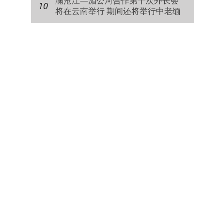
澜沧江—湄公河合作第十次外长会
10
将在云南举行 期间还将举行中老缅
泰外长非正式会晤