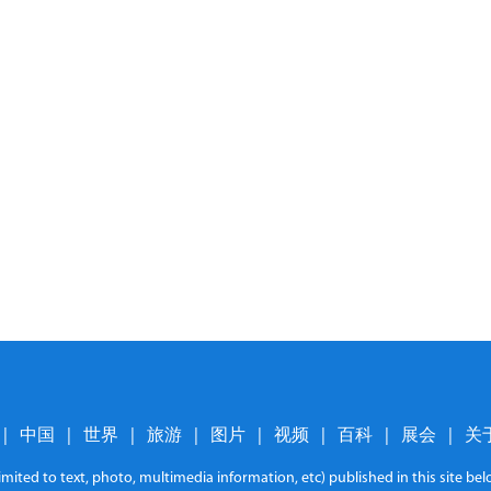
|
中国
|
世界
|
旅游
|
图片
|
视频
|
百科
|
展会
|
关
limited to text, photo, multimedia information, etc) published in this site b