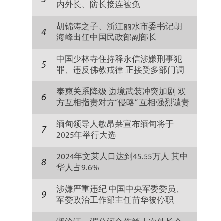
3
内外长、防长接连被免
胡锦涛之子、浙江丽水市委书记胡
4
海峰出任中国民政部副部长
中国少林寺住持释永信涉嫌刑事犯
5
罪、违反佛教戒律 正接受多部门调
查
泰柬关系降级 边境武装冲突加剧 双
6
方互相指责对方“侵略” 互相强烈谴责
缅甸领导人敏昂莱宣布缅甸将于
7
2025年举行大选
2024年文莱人口达到45.55万人 其中
8
华人占9.6%
涉嫌严重违纪 中国中央军委委员、
9
军委政治工作部主任苗华被停职