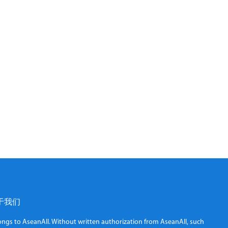
于我们
elongs to AseanAll. Without written authorization from AseanAll, such