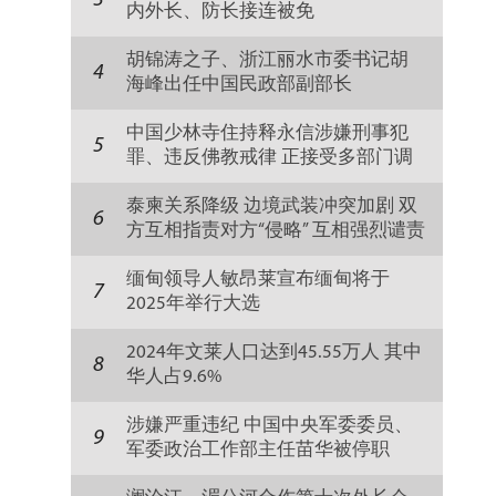
3
内外长、防长接连被免
胡锦涛之子、浙江丽水市委书记胡
4
海峰出任中国民政部副部长
中国少林寺住持释永信涉嫌刑事犯
5
罪、违反佛教戒律 正接受多部门调
查
泰柬关系降级 边境武装冲突加剧 双
6
方互相指责对方“侵略” 互相强烈谴责
缅甸领导人敏昂莱宣布缅甸将于
7
2025年举行大选
2024年文莱人口达到45.55万人 其中
8
华人占9.6%
涉嫌严重违纪 中国中央军委委员、
9
军委政治工作部主任苗华被停职