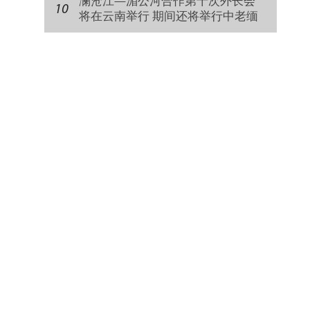
澜沧江—湄公河合作第十次外长会
10
将在云南举行 期间还将举行中老缅
泰外长非正式会晤