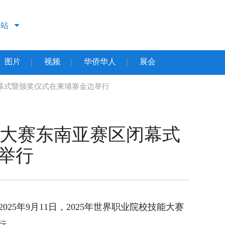
文站
图片
视频
华侨华人
展会
|
|
|
闭幕式暨颁奖仪式在柬埔寨金边举行
能大赛东南亚赛区闭幕式
举行
25年9月11日，2025年世界职业院校技能大赛
行。