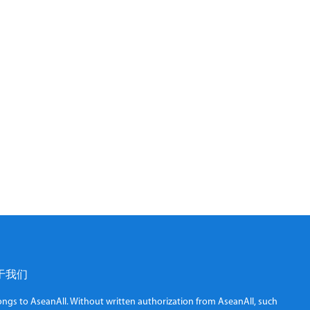
于我们
elongs to AseanAll. Without written authorization from AseanAll, such