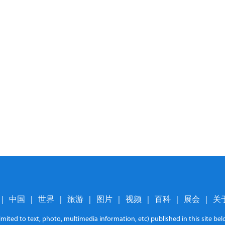
|
中国
|
世界
|
旅游
|
图片
|
视频
|
百科
|
展会
|
关
limited to text, photo, multimedia information, etc) published in this site b