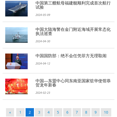
中国第三艘航母福建舰顺利完成首次航行
试验
2024-05-09
中国大陆海警在金门附近海域开展常态化
执法巡查
2024-04-30
中国国防部：绝不会任凭菲方无理取闹
2024-04-12
中国—东盟中心同东南亚国家驻华使馆恭
贺龙年新春
2024-02-23
«
1
2
3
4
5
6
7
8
9
10